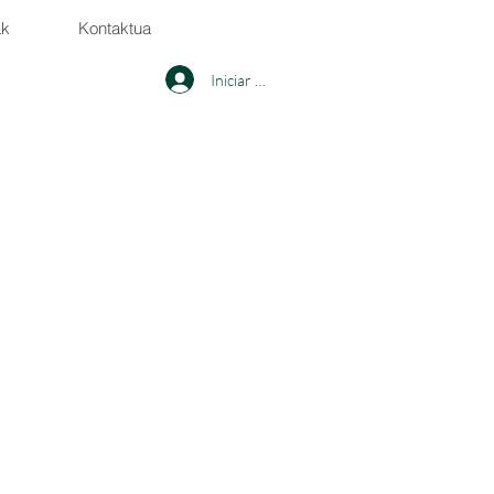
ak
Kontaktua
Iniciar sesión
tos para saber más