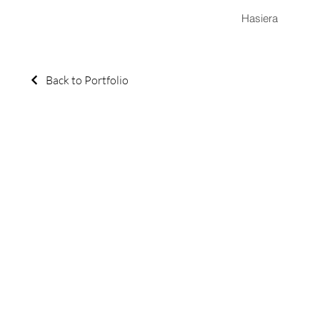
Hasiera
Back to Portfolio
Mi port
Bienvenido a mi port
sobre lo que hago.