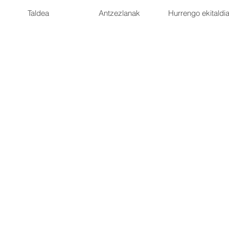
Taldea
Antzezlanak
Hurrengo ekitaldi
afolio
afolio. Aquí encontrarás una selección de mis trabajos. Explora mis proyec